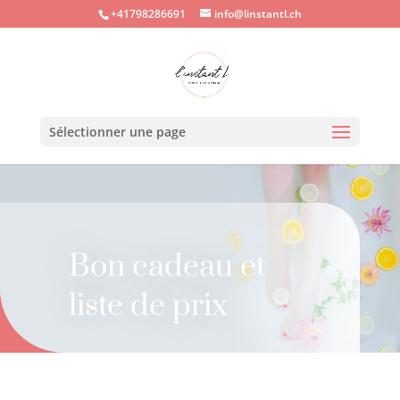
+41798286691
info@linstantl.ch
Sélectionner une page
Bon cadeau et
liste de prix